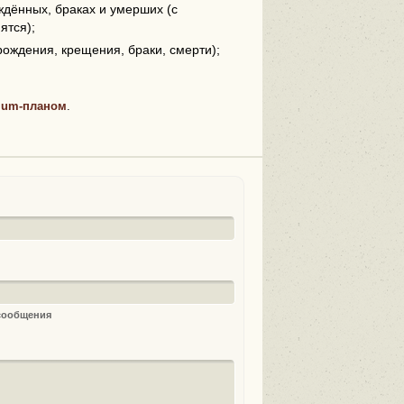
дённых, браках и умерших (с
ятся);
рождения, крещения, браки, смерти);
ium-планом
.
 сообщения