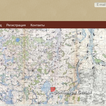
д
Регистрация
Контакты
фольварк Белая