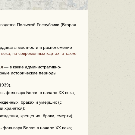
водства Польской Республики (Вторая
рдинаты местности и расположение
i
века, на современных картах, а также
ая
— в какие административно-
зные исторические периоды:
1939),
ась фольварк Белая в начале XX века;
ождённых, браках и умерших (с
ни хранятся);
рождения, крещения, браки, смерти);
сь фольварк Белая в начале XX века;