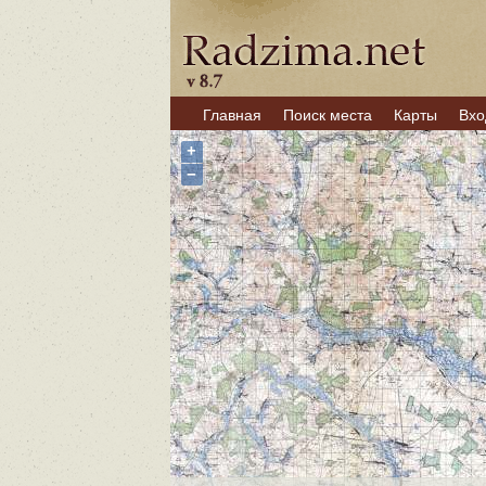
Главная
Поиск места
Карты
Вхо
+
−