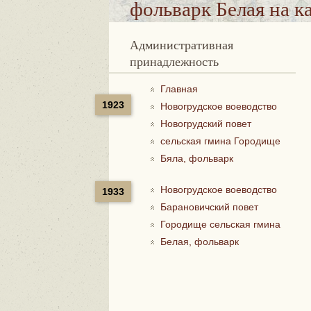
фольварк Белая
на к
Административная
принадлежность
Главная
1923
Новогрудское воеводство
Новогрудский повет
сельская гмина Городище
Бяла, фольварк
Новогрудское воеводство
1933
Барановичский повет
Городище сельская гмина
Белая, фольварк