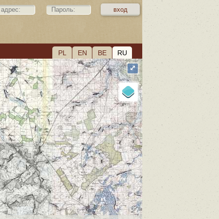
PL
EN
BE
RU
⤢