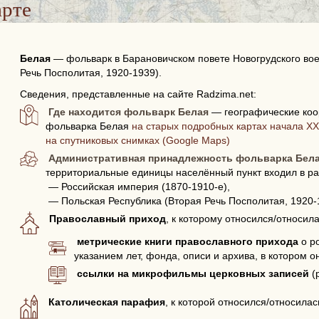
арте
Белая
—
фольварк в Барановичском повете Новогрудского вое
Речь Посполитая, 1920-1939).
Сведения, представленные на сайте Radzima.net:
Где находится фольварк Белая
— географические коо
фольварка Белая
на старых подробных картах начала XX 
на спутниковых снимках (Google Maps)
Административная принадлежность фольварка Бел
территориальные единицы населённый пункт входил в ра
— Российская империя (1870-1910-е),
— Польская Республика (Вторая Речь Посполитая, 1920-
Православный приход
, к которому относился/относил
метрические книги православного прихода
о р
указанием лет, фонда, описи и архива, в котором о
ссылки на микрофильмы церковных записей
(
Католическая парафия
, к которой относился/относила