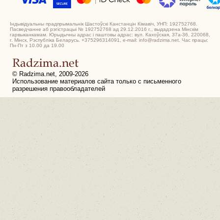
Індывідуальны прадпрымальнік Шастоўскі Канстанцін Кімавіч, УНП: 192752768.
Пасведчанне аб рэгістрацыі № 192752768 ад 29.12.2016 г., выдадзена Мінскім
гарвыканкамам. Юрыдычны адрас і паштовы адрас: вул. Кахоўская, 37а-36, 220068,
г. Мінск, Рэспубліка Беларусь. +375296314091, e-mail: info@radzima.net. Час працы:
Пн-Пт з 10.00 да 19.00
© Radzima.net, 2009-2026
Использование материалов сайта только с письменного
разрешения правообладателей