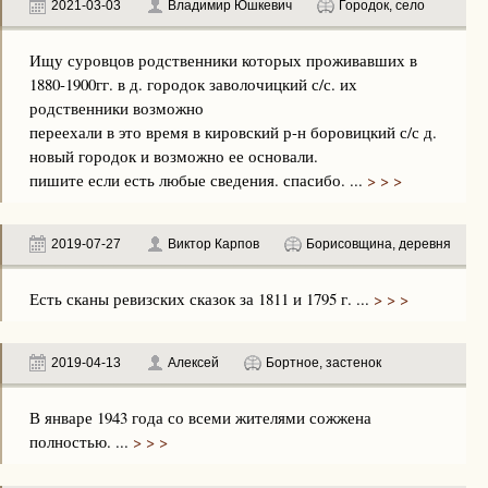
2021-03-03
Владимир Юшкевич
Городок, село
Ищу суровцов родственники которых проживавших в
1880-1900гг. в д. городок заволочицкий с/с. их
родственники возможно
переехали в это время в кировский р-н боровицкий с/с д.
новый городок и возможно ее основали.
пишите если есть любые сведения. спасибо. ...
> > >
2019-07-27
Виктор Карпов
Борисовщина, деревня
Есть сканы ревизских сказок за 1811 и 1795 г. ...
> > >
2019-04-13
Алексей
Бортное, застенок
В январе 1943 года со всеми жителями сожжена
полностью. ...
> > >