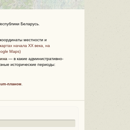
еспублики Беларусь.
координаты местности и
картах начала XX века, на
i
oogle Maps)
щина
— в какие административно-
зные исторические периоды:
ium-планом
.