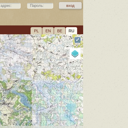
PL
EN
BE
RU
⤢