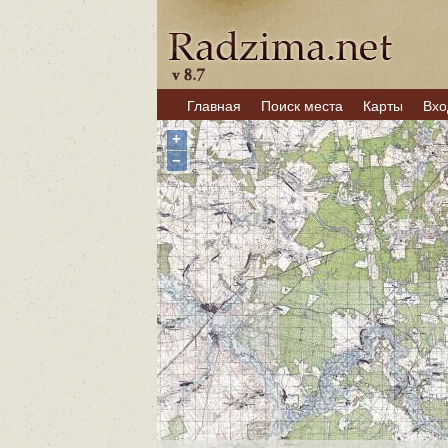
Главная
Поиск места
Карты
Вхо
+
−