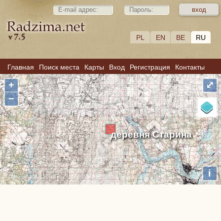
PL
EN
BE
RU
Главная
Поиск места
Карты
Вход
Регистрация
Контакты
+
⤢
−
деревня Старина
i