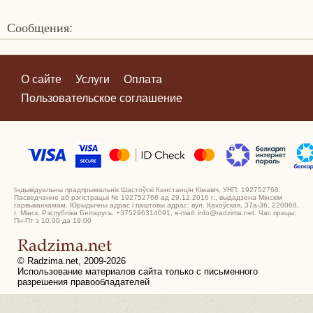
Сообщения:
О сайте
Услуги
Оплата
Пользовательское соглашение
Індывідуальны прадпрымальнік Шастоўскі Канстанцін Кімавіч, УНП: 192752768.
Пасведчанне аб рэгістрацыі № 192752768 ад 29.12.2016 г., выдадзена Мінскім
гарвыканкамам. Юрыдычны адрас і паштовы адрас: вул. Кахоўская, 37а-36, 220068,
г. Мінск, Рэспубліка Беларусь. +375296314091, e-mail: info@radzima.net. Час працы:
Пн-Пт з 10.00 да 19.00
© Radzima.net, 2009-2026
Использование материалов сайта только с письменного
разрешения правообладателей