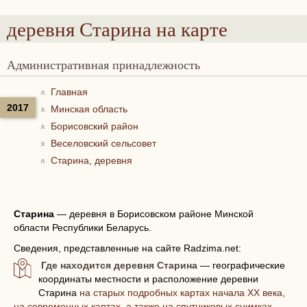
деревня Старина
на карте
Административная принадлежность
Главная
2017
Минская область
Борисовский район
Веселовский сельсовет
Старина, деревня
Старина
—
деревня в Борисовском районе Минской
области Республики Беларусь.
Сведения, представленные на сайте Radzima.net:
Где находится деревня Старина
— географические
координаты местности и расположение деревни
Старина
на старых подробных картах начала XX века,
на современных картах, а также на спутниковых снимках