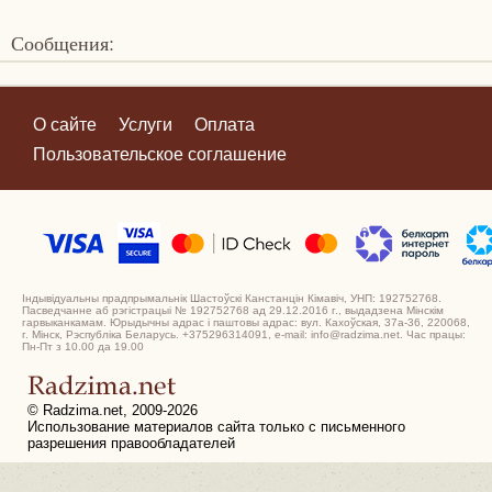
Сообщения:
О сайте
Услуги
Оплата
Пользовательское соглашение
Індывідуальны прадпрымальнік Шастоўскі Канстанцін Кімавіч, УНП: 192752768.
Пасведчанне аб рэгістрацыі № 192752768 ад 29.12.2016 г., выдадзена Мінскім
гарвыканкамам. Юрыдычны адрас і паштовы адрас: вул. Кахоўская, 37а-36, 220068,
г. Мінск, Рэспубліка Беларусь. +375296314091, e-mail: info@radzima.net. Час працы:
Пн-Пт з 10.00 да 19.00
© Radzima.net, 2009-2026
Использование материалов сайта только с письменного
разрешения правообладателей