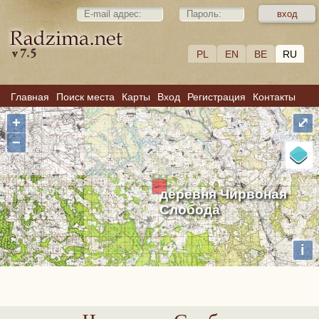
PL
EN
BE
RU
Главная
Поиск места
Карты
Вход
Регистрация
Контакты
+
⤢
−
деревня Чирвоная
Слобода
i