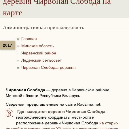
деревня Чирвоная Слобода
на
карте
Административная принадлежность
Главная
2017
Минская область
Червенский район
Ляденский сельсовет
Чирвоная Слобода, деревня
Чирвоная Слобода
—
деревня в Червенском районе
Минской области Республики Беларусь.
Сведения, представленные на сайте Radzima.net:
Где находится деревня Чирвоная Слобода
—
географические координаты местности и
расположение деревни Чирвоная Слобода
на старых
подробных картах начала XX века, на современных картах,