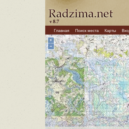
Главная
Поиск места
Карты
Вхо
+
−