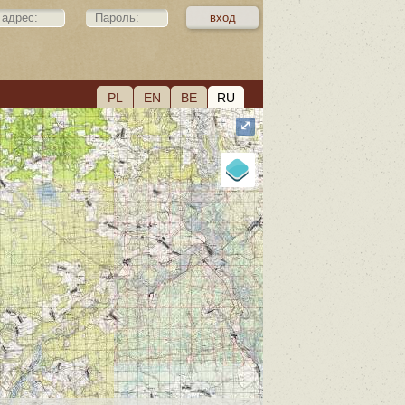
PL
EN
BE
RU
⤢