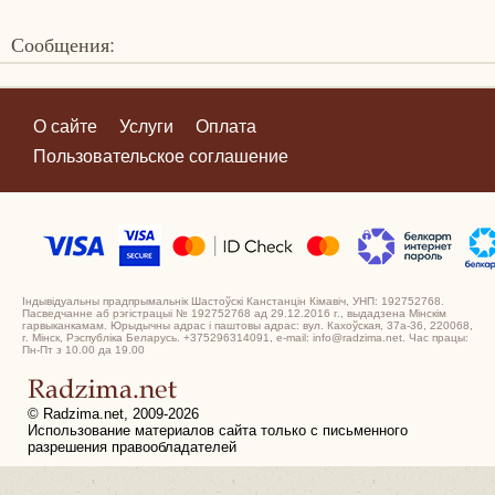
Сообщения:
О сайте
Услуги
Оплата
Пользовательское соглашение
Індывідуальны прадпрымальнік Шастоўскі Канстанцін Кімавіч, УНП: 192752768.
Пасведчанне аб рэгістрацыі № 192752768 ад 29.12.2016 г., выдадзена Мінскім
гарвыканкамам. Юрыдычны адрас і паштовы адрас: вул. Кахоўская, 37а-36, 220068,
г. Мінск, Рэспубліка Беларусь. +375296314091, e-mail: info@radzima.net. Час працы:
Пн-Пт з 10.00 да 19.00
© Radzima.net, 2009-2026
Использование материалов сайта только с письменного
разрешения правообладателей