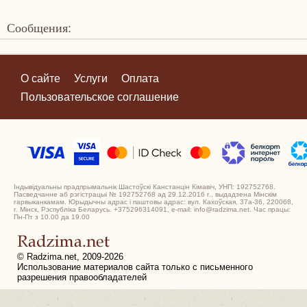
Сообщения:
О сайте
Услуги
Оплата
Пользовательское соглашение
Індывідуальны прадпрымальнік Шастоўскі Канстанцін Кімавіч, УНП: 192752768.
Пасведчанне аб рэгістрацыі № 192752768 ад 29.12.2016 г., выдадзена Мінскім
гарвыканкамам. Юрыдычны адрас і паштовы адрас: вул. Кахоўская, 37а-36, 220068,
г. Мінск, Рэспубліка Беларусь. +375296314091, e-mail: info@radzima.net. Час працы:
Пн-Пт з 10.00 да 19.00
© Radzima.net, 2009-2026
Использование материалов сайта только с письменного
разрешения правообладателей