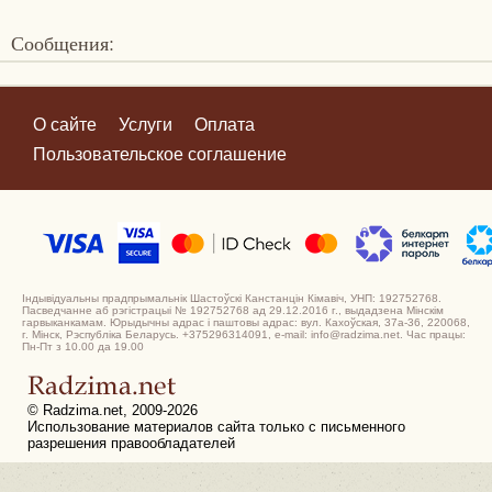
Сообщения:
О сайте
Услуги
Оплата
Пользовательское соглашение
Індывідуальны прадпрымальнік Шастоўскі Канстанцін Кімавіч, УНП: 192752768.
Пасведчанне аб рэгістрацыі № 192752768 ад 29.12.2016 г., выдадзена Мінскім
гарвыканкамам. Юрыдычны адрас і паштовы адрас: вул. Кахоўская, 37а-36, 220068,
г. Мінск, Рэспубліка Беларусь. +375296314091, e-mail: info@radzima.net. Час працы:
Пн-Пт з 10.00 да 19.00
© Radzima.net, 2009-2026
Использование материалов сайта только с письменного
разрешения правообладателей