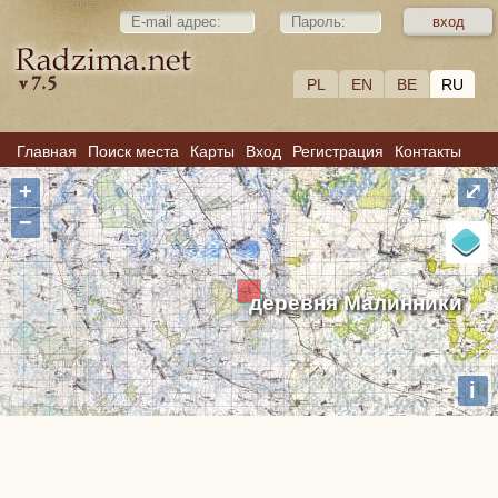
PL
EN
BE
RU
Главная
Поиск места
Карты
Вход
Регистрация
Контакты
+
⤢
−
деревня Малинники
i