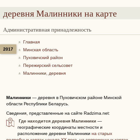
деревня Малинники
на карте
Административная принадлежность
Главная
2017
Минская область
Пуховичский район
Пережирский сельсовет
Малинники, деревня
Малинники
—
деревня в Пуховичском районе Минской
области Республики Беларусь.
Сведения, представленные на сайте Radzima.net:
Где находится деревня Малинники
—
географические координаты местности и
расположение деревни Малинники
на старых
подробных картах начала XX века, на современных картах,