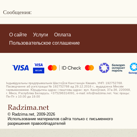
Сообщения:
О сайте
Услуги
Оплата
Пользовательское соглашение
Індывідуальны прадпрымальнік Шастоўскі Канстанцін Кімавіч, УНП: 192752768.
Пасведчанне аб рэгістрацыі № 192752768 ад 29.12.2016 г., выдадзена Мінскім
гарвыканкамам. Юрыдычны адрас і паштовы адрас: вул. Кахоўская, 37а-36, 220068,
г. Мінск, Рэспубліка Беларусь. +375296314091, e-mail: info@radzima.net. Час працы:
Пн-Пт з 10.00 да 19.00
© Radzima.net, 2009-2026
Использование материалов сайта только с письменного
разрешения правообладателей