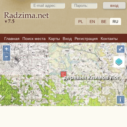
PL
EN
BE
RU
Главная
Поиск места
Карты
Вход
Регистрация
Контакты
+
⤢
−
деревня Климов Лог
i