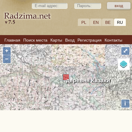
PL
EN
BE
RU
Главная
Поиск места
Карты
Вход
Регистрация
Контакты
+
⤢
−
деревня Казаки
i