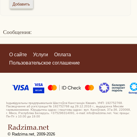
Сообщения:
О сайте
Услуги
Оплата
Пользовательское соглашение
Індывідуальны прадпрымальнік Шастоўскі Канстанцін Кімавіч, УНП: 192752768.
Пасведчанне аб рэгістрацыі № 192752768 ад 29.12.2016 г., выдадзена Мінскім
гарвыканкамам. Юрыдычны адрас і паштовы адрас: вул. Кахоўская, 37а-36, 220068,
г. Мінск, Рэспубліка Беларусь. +375296314091, e-mail: info@radzima.net. Час працы:
Пн-Пт з 10.00 да 19.00
© Radzima.net, 2009-2026