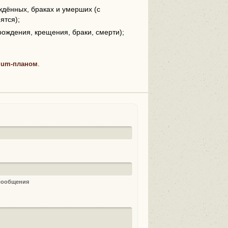
дённых, браках и умерших (с
ятся);
рождения, крещения, браки, смерти);
ium-планом
.
 сообщения