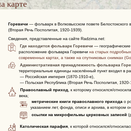
а карте
Горевичи
—
фольварк в Волковысском повете Белостокского 
(Вторая Речь Посполитая, 1920-1939).
Сведения, представленные на сайте Radzima.net:
Где находится фольварк Горевичи
— географические 
расположение фольварка Горевичи
на старых подробных 
современных картах, а также на спутниковых снимках (G
Административная принадлежность фольварка Гор
территориальные единицы населённый пункт входил в ра
— Российская империя (1870-1910-е),
— Польская Республика (Вторая Речь Посполитая, 1920-
Православный приход
, к которому относился/относил
века;
метрические книги православного прихода
о р
указанием лет, фонда, описи и архива, в котором о
ссылки на микрофильмы церковных записей
(
Католическая парафия
, к которой относился/относила