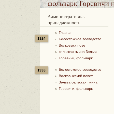
фольварк Горевичи
н
Административная
принадлежность
Главная
1924
Белостокское воеводство
Волковыск повет
сельская гмина Зельва
Горевичи, фольварк
Белостокское воеводство
1938
Волковысский повет
Зельва сельская гмина
Горевичи, фольварк