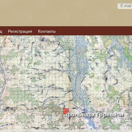
д
Регистрация
Контакты
фольварк Горевичи