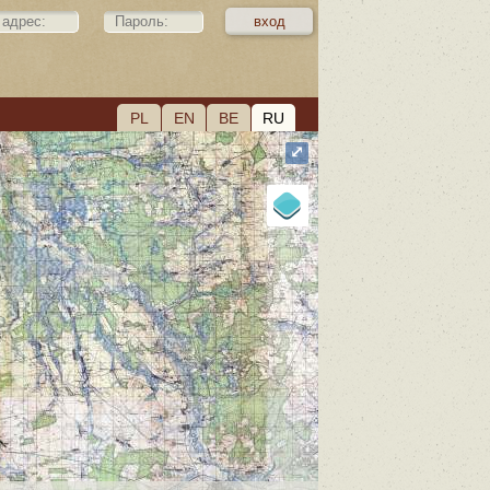
PL
EN
BE
RU
⤢