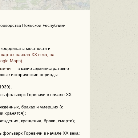
воеводства Польской Республики
координаты местности и
i
картах начала XX века, на
oogle Maps)
евичи
— в какие административно-
зные исторические периоды:
1939),
ась фольварк Горевичи в начале XX
ождённых, браках и умерших (с
ни хранятся);
рождения, крещения, браки, смерти);
сь фольварк Горевичи в начале XX века;