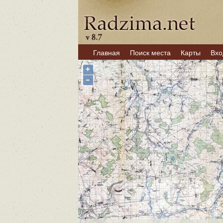
Главная
Поиск места
Карты
Вхо
+
−