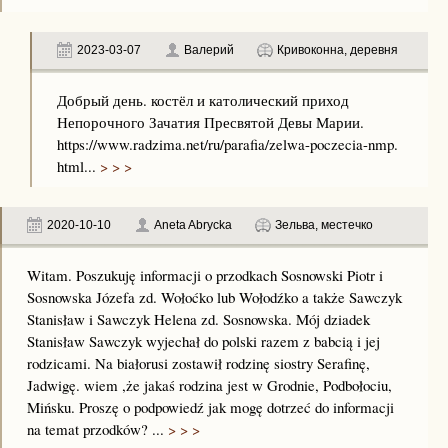
2023-03-07
Валерий
Кривоконна, деревня
Добрый день. костёл и католический приход
Непорочного Зачатия Пресвятой Девы Марии.
https://www.radzima.net/ru/parafia/zelwa-poczecia-nmp.
html...
> > >
2020-10-10
Aneta Abrycka
Зельва, местечко
Witam. Poszukuję informacji o przodkach Sosnowski Piotr i
Sosnowska Józefa zd. Wołoćko lub Wołodźko a także Sawczyk
Stanisław i Sawczyk Helena zd. Sosnowska. Mój dziadek
Stanisław Sawczyk wyjechał do polski razem z babcią i jej
rodzicami. Na białorusi zostawił rodzinę siostry Serafinę,
Jadwigę. wiem ,że jakaś rodzina jest w Grodnie, Podbołociu,
Mińsku. Proszę o podpowiedź jak mogę dotrzeć do informacji
na temat przodków? ...
> > >