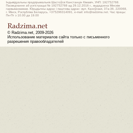
Індывідуальны прадпрымальнік Шастоўскі Канстанцін Кімавіч, УНП: 192752768.
Пасведчанне аб рэгістрацыі № 192752768 ад 29.12.2016 г., выдадзена Мінскім
гарвыканкамам. Юрыдычны адрас і паштовы адрас: вул. Кахоўская, 37а-36, 220068,
г. Мінск, Рэспубліка Беларусь. +375296314091, e-mail: info@radzima.net. Час працы:
Пн-Пт з 10.00 да 19.00
© Radzima.net, 2009-2026
Использование материалов сайта только с письменного
разрешения правообладателей