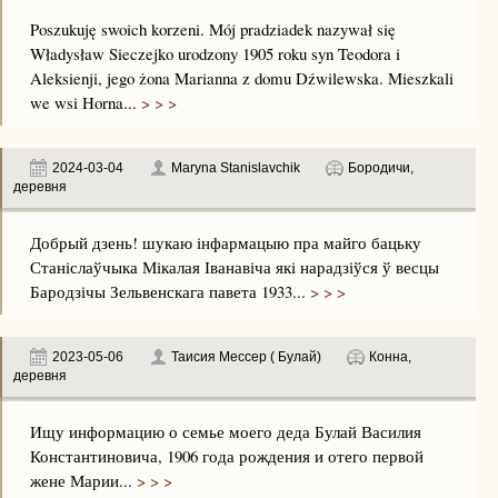
Poszukuję swoich korzeni. Mój pradziadek nazywał się
Władysław Sieczejko urodzony 1905 roku syn Teodora i
Aleksienji, jego żona Marianna z domu Dźwilewska. Mieszkali
we wsi Horna...
> > >
2024-03-04
Maryna Stanislavchik
Бородичи,
деревня
Добрый дзень! шукаю інфармацыю пра майго бацьку
Станіслаўчыка Мікалая Іванавіча які нарадзіўся ў весцы
Бародзічы Зельвенскага павета 1933...
> > >
2023-05-06
Таисия Мессер ( Булай)
Конна,
деревня
Ищу информацию о семье моего деда Булай Василия
Константиновича, 1906 года рождения и отего первой
жене Марии...
> > >