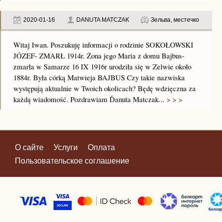
2020-01-16
DANUTA MATCZAK
Зельва, местечко
Witaj Iwan. Poszukuję informacji o rodzinie SOKOŁOWSKI
JÓZEF- ZMARŁ 1914r. Żona jego Maria z domu Bajbus-
zmarła w Samarze 16 IX 1916r urodziła się w Zelwie około
1884r. Była córką Matwieja BAJBUS Czy takie nazwiska
występują aktualnie w Twoich okolicach? Będę wdzięczna za
każdą wiadomość. Pozdrawiam Ďanuta Matczak...
> > >
О сайте
Услуги
Оплата
Пользовательское соглашение