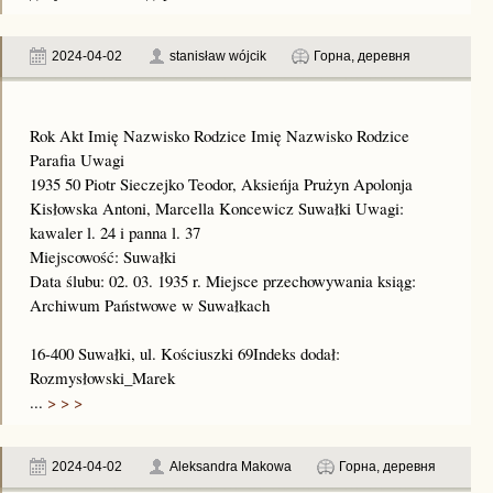
2024-04-02
stanisław wójcik
Горна, деревня
Rok Akt Imię Nazwisko Rodzice Imię Nazwisko Rodzice
Parafia Uwagi
1935 50 Piotr Sieczejko Teodor, Aksieńja Prużyn Apolonja
Kisłowska Antoni, Marcella Koncewicz Suwałki Uwagi:
kawaler l. 24 i panna l. 37
Miejscowość: Suwałki
Data ślubu: 02. 03. 1935 r. Miejsce przechowywania ksiąg:
Archiwum Państwowe w Suwałkach
16-400 Suwałki, ul. Kościuszki 69Indeks dodał:
Rozmysłowski_Marek
...
> > >
2024-04-02
Aleksandra Makowa
Горна, деревня