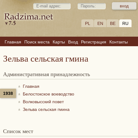
PL
EN
BE
RU
Главная
Поиск места
Карты
Вход
Регистрация
Контакты
Зельва сельская гмина
Административная принадлежность
Главная
1938
Белостокское воеводство
Волковысский повет
Зельва сельская гмина
Список мест