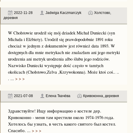
2022-11-28
Jadwiga Kaczmarczyk
Холстово,
деревня
W Chołstowie urodził się mój dziadek Michał Duniecki (syn
Michała i Elżbiety). Urodził się prawdopodobnie 1891 roku
chociaż w jednym z dokumentów jest również data 1893. W
dostępnych dla mnie metrykach nie znalazłam ani jego metryki
urodzenia ani metryk urodzenia albo ślubu jego rodziców.
Nazwisko Duniecki występuje dość często w tamtych
okolicach (Chołstowo,Zelva ,Krzywokonna). Może ktoś coś.. ..
. ...
> > >
2021-07-08
Елена Ткачёва
Кривоконна, деревня
Здравствуйте! Ищу информацию о костеле дер.
Кривоконно - меня там крестили около 1974-1976 года.
Хотелось бы узнать, в честь какого святого был костел.
Спасибо. ...
> > >