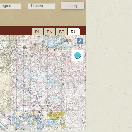
PL
EN
BE
RU
⤢