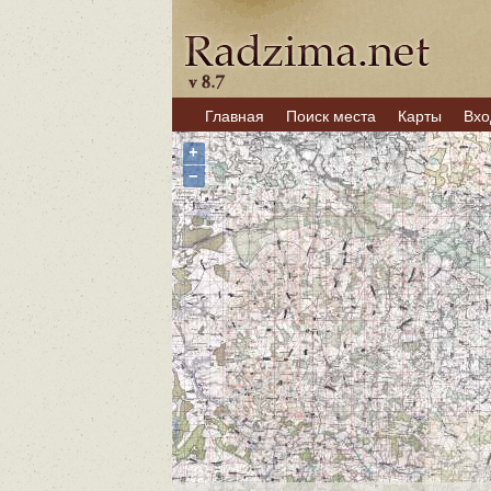
Главная
Поиск места
Карты
Вхо
+
−