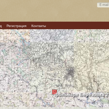
д
Регистрация
Контакты
фольварк Березовка 2