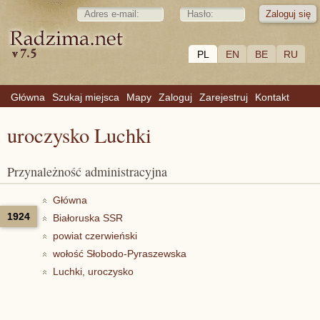
PL
EN
BE
RU
Główna
Szukaj miejsca
Mapy
Zaloguj
Zarejestruj
Kontakt
uroczysko Luchki
Przynależność administracyjna
Główna
1924
Białoruska SSR
powiat czerwieński
wołość Słobodo-Pyraszewska
Luchki, uroczysko