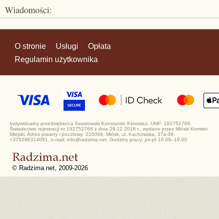
Wiadomości:
O stronie
Usługi
Opłata
Regulamin użytkownika
Indywidualny przedsiębiorca Szastowski Konstantin Kimowicz, UNP: 192752768.
Świadectwo rejestracji nr 192752768 z dnia 29.12.2016 r., wydane przez Miński Komitet
Miejski. Adres prawny i pocztowy: 220068, Mińsk, ul. Kachowska, 37a-36.
+375296314091, e-mail: info@radzima.net. Godziny pracy: pn-pt 10.00–19.00
© Radzima.net, 2009-2026