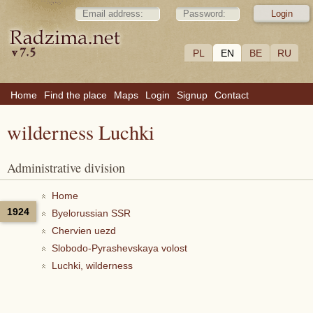
PL
EN
BE
RU
Home
Find the place
Maps
Login
Signup
Contact
wilderness Luchki
Administrative division
Home
1924
Byelorussian SSR
Chervien uezd
Slobodo-Pyrashevskaya volost
Luchki, wilderness