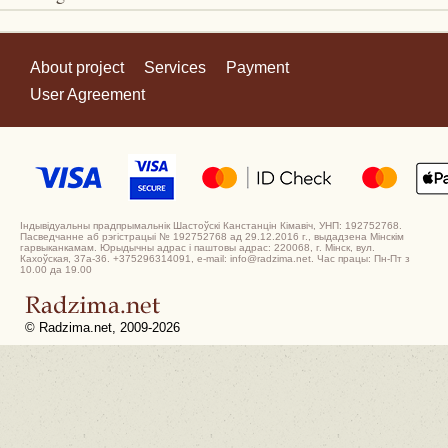
About project
Services
Payment
User Agreement
Індывідуальны прадпрымальнік Шастоўскі Канстанцін Кімавіч, УНП: 192752768.
Пасведчанне аб рэгістрацыі № 192752768 ад 29.12.2016 г., выдадзена Мінскім
гарвыканкамам. Юрыдычны адрас і паштовы адрас: 220068, г. Мінск, вул.
Кахоўская, 37а-36. +375296314091, e-mail: info@radzima.net. Час працы: Пн-Пт з
10.00 да 19.00
© Radzima.net, 2009-2026