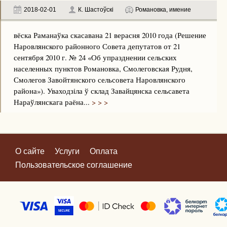
2018-02-01
К. Шастоўскі
Романовка, имение
вёска Раманаўка скасавана 21 верасня 2010 года (Решение
Наровлянского районного Совета депутатов от 21
сентября 2010 г. № 24 «Об упразднении сельских
населенных пунктов Романовка, Смолеговская Рудня,
Смолегов Завойтянского сельсовета Наровлянского
района»). Уваходзіла ў склад Завайцянска сельсавета
Нараўлянскага раёна...
> > >
О сайте
Услуги
Оплата
Пользовательское соглашение