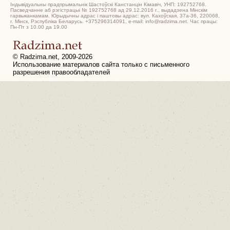
Індывідуальны прадпрымальнік Шастоўскі Канстанцін Кімавіч, УНП: 192752768.
Пасведчанне аб рэгістрацыі № 192752768 ад 29.12.2016 г., выдадзена Мінскім
гарвыканкамам. Юрыдычны адрас і паштовы адрас: вул. Кахоўская, 37а-36, 220068,
г. Мінск, Рэспубліка Беларусь. +375296314091, e-mail: info@radzima.net. Час працы:
Пн-Пт з 10.00 да 19.00
© Radzima.net, 2009-2026
Использование материалов сайта только с письменного
разрешения правообладателей