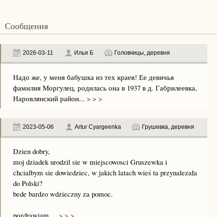
Сообщения
2026-03-11
Илья Б
Головчицы, деревня
Надо же, у меня бабушка из тех краев! Ее девичья
фамилия Моргулец, родилась она в 1937 в д. Габрилеевка,
Наровлянский район...
> > >
2023-05-06
Artur Cyargeenka
Грушевка, деревня
Dzien dobry,
moj dziadek urodzil sie w miejscowosci Gruszewka i
chcialbym sie dowiedziec, w jakich latach wieś ta przynalezała
do Polski?
bede bardzo wdzieczny za pomoc.
pozdrawiam ...
> > >