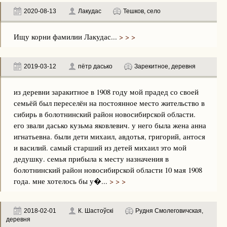
2020-08-13
Лакудас
Тешков, село
Ищу корни фамилии Лакудас...
> > >
2019-03-12
пётр дасько
Зарекитное, деревня
из деревни заракитное в 1908 году мой прадед со своей
семьёй был переселён на постоянное место жительство в
сибирь в болотнинский район новосибирской области.
его звали дасько кузьма яковлевич. у него была жена анна
игнатьевна. были дети михаил, авдотья, григорий, антося
и василий. самый старший из детей михаил это мой
дедушку. семья прибыла к месту назначения в
болотнинский район новосибирской области 10 мая 1908
года. мне хотелось бы у�...
> > >
2018-02-01
К. Шастоўскі
Рудня Смолеговичская,
деревня