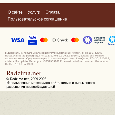
О сайте
Услуги
Оплата
Пользовательское соглашение
Індывідуальны прадпрымальнік Шастоўскі Канстанцін Кімавіч, УНП: 192752768.
Пасведчанне аб рэгістрацыі № 192752768 ад 29.12.2016 г., выдадзена Мінскім
гарвыканкамам. Юрыдычны адрас і паштовы адрас: вул. Кахоўская, 37а-36, 220068,
г. Мінск, Рэспубліка Беларусь. +375296314091, e-mail: info@radzima.net. Час працы:
Пн-Пт з 10.00 да 19.00
© Radzima.net, 2009-2026
Использование материалов сайта только с письменного
разрешения правообладателей