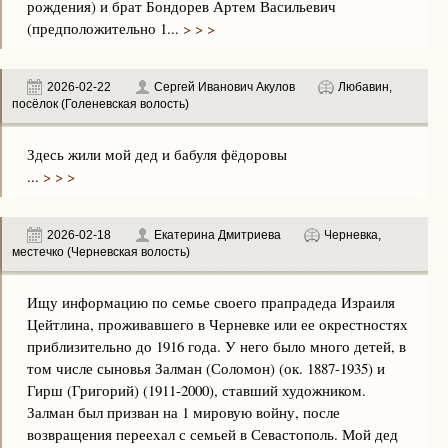
рождения) и брат Бондорев Артем Васильевич
(предположительно 1...
> > >
2026-02-22
Сергей Иванович Акулов
Любавин,
посёлок (Голеневская волость)
Здесь жили мой дед и бабуля фёдоровы
...
> > >
2026-02-18
Екатерина Дмитриева
Черневка,
местечко (Черневская волость)
Ищу информацию по семье своего прапрадеда Израиля
Цейтлина, проживавшего в Черневке или ее окрестностях
приблизительно до 1916 года. У него было много детей, в
том числе сыновья Залман (Соломон) (ок. 1887-1935) и
Гирш (Григорий) (1911-2000), ставший художником.
Залман был призван на 1 мировую войну, после
возвращения переехал с семьей в Севастополь. Мой дед