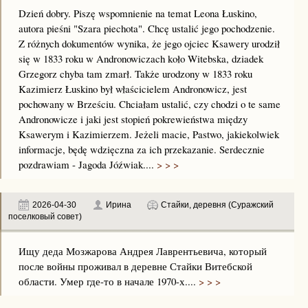
Dzień dobry. Piszę wspomnienie na temat Leona Łuskino,
autora pieśni "Szara piechota". Chcę ustalić jego pochodzenie.
Z różnych dokumentów wynika, że jego ojciec Ksawery urodził
się w 1833 roku w Andronowiczach koło Witebska, dziadek
Grzegorz chyba tam zmarł. Także urodzony w 1833 roku
Kazimierz Łuskino był właścicielem Andronowicz, jest
pochowany w Brześciu. Chciałam ustalić, czy chodzi o te same
Andronowicze i jaki jest stopień pokrewieństwa między
Ksawerym i Kazimierzem. Jeżeli macie, Pastwo, jakiekolwiek
informacje, będę wdzięczna za ich przekazanie. Serdecznie
pozdrawiam - Jagoda Jóźwiak....
> > >
2026-04-30
Ирина
Стайки, деревня (Суражский
поселковый совет)
Ищу деда Мозжарова Андрея Лаврентьевича, который
после войны проживал в деревне Стайки Витебской
области. Умер где-то в начале 1970-х....
> > >