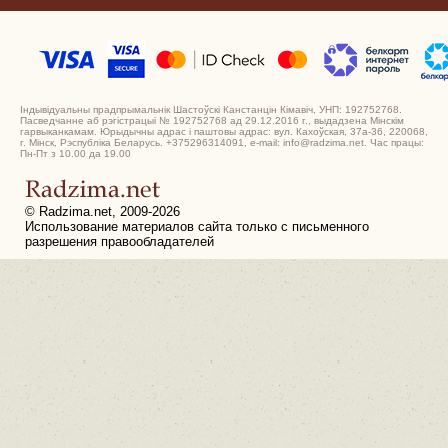
Індывідуальны прадпрымальнік Шастоўскі Канстанцін Кімавіч, УНП: 192752768.
Пасведчанне аб рэгістрацыі № 192752768 ад 29.12.2016 г., выдадзена Мінскім
гарвыканкамам. Юрыдычны адрас і паштовы адрас: вул. Кахоўская, 37а-36, 220068,
г. Мінск, Рэспубліка Беларусь. +375296314091, e-mail: info@radzima.net. Час працы:
Пн-Пт з 10.00 да 19.00
© Radzima.net, 2009-2026
Использование материалов сайта только с письменного
разрешения правообладателей