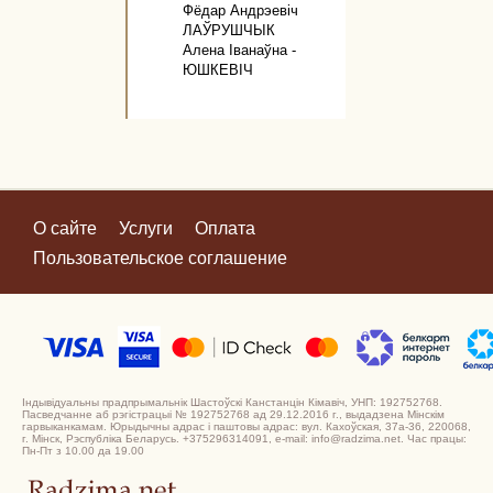
Фёдар Андрэевіч
ЛАЎРУШЧЫК
Алена Іванаўна -
ЮШКЕВІЧ
О сайте
Услуги
Оплата
Пользовательское соглашение
Індывідуальны прадпрымальнік Шастоўскі Канстанцін Кімавіч, УНП: 192752768.
Пасведчанне аб рэгістрацыі № 192752768 ад 29.12.2016 г., выдадзена Мінскім
гарвыканкамам. Юрыдычны адрас і паштовы адрас: вул. Кахоўская, 37а-36, 220068,
г. Мінск, Рэспубліка Беларусь. +375296314091, e-mail: info@radzima.net. Час працы:
Пн-Пт з 10.00 да 19.00