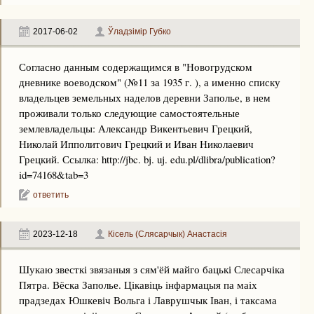
2017-06-02
Ўладзімір Губко
Согласно данным содержащимся в "Новогрудском
дневнике воеводском" (№11 за 1935 г. ), а именно списку
владельцев земельных наделов деревни Заполье, в нем
проживали только следующие самостоятельные
землевладельцы: Александр Викентьевич Грецкий,
Николай Ипполитович Грецкий и Иван Николаевич
Грецкий. Ссылка: http://jbc. bj. uj. edu.pl/dlibra/publication?
id=74168&tab=3
ответить
2023-12-18
Кісель (Слясарчык) Анастасія
Шукаю звесткі звязаныя з сям'ёй майго бацькі Слесарчіка
Пятра. Вёска Заполье. Цікавіць інфармацыя па маіх
прадзедах Юшкевіч Вольга і Лаврушчык Іван, і таксама