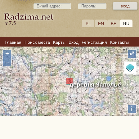
PL
EN
BE
RU
Главная
Поиск места
Карты
Вход
Регистрация
Контакты
+
⤢
−
деревня Заполье
i