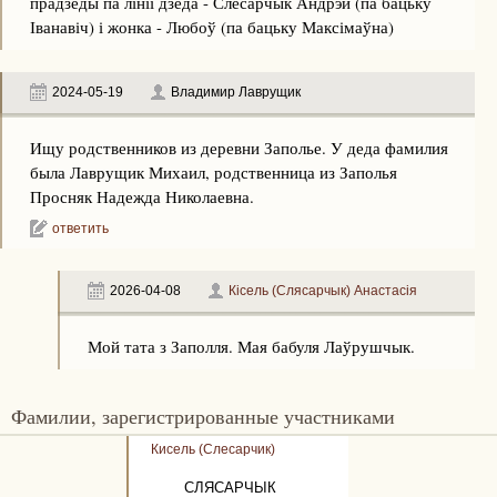
прадзеды па лініі дзеда - Слесарчык Андрэй (па бацьку
Іванавіч) і жонка - Любоў (па бацьку Максімаўна)
2024-05-19
Владимир Лаврущик
Ищу родственников из деревни Заполье. У деда фамилия
была Лаврущик Михаил, родственница из Заполья
Просняк Надежда Николаевна.
ответить
2026-04-08
Кісель (Слясарчык) Анастасія
Мой тата з Заполля. Мая бабуля Лаўрушчык.
Фамилии, зарегистрированные участниками
Кисель (Слесарчик)
СЛЯСАРЧЫК