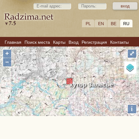
PL
EN
BE
RU
Главная
Поиск места
Карты
Вход
Регистрация
Контакты
+
⤢
−
хутор Залесье
i