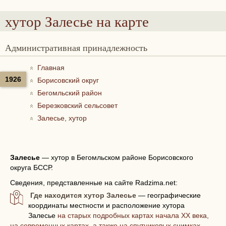
хутор Залесье
на карте
Административная принадлежность
Главная
1926
Борисовский округ
Бегомльский район
Березковский сельсовет
Залесье, хутор
Залесье
—
хутор в Бегомльском районе Борисовского
округа БССР.
Сведения, представленные на сайте Radzima.net:
Где находится хутор Залесье
— географические
координаты местности и расположение хутора
Залесье
на старых подробных картах начала XX века,
на современных картах, а также на спутниковых снимках