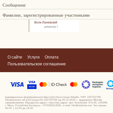
Сообщения:
Фамилии, зарегистрированные участниками
Волк-Ланевский
добавил(а) 1
О сайте
Услуги
Оплата
Пользовательское соглашение
Індывідуальны прадпрымальнік Шастоўскі Канстанцін Кімавіч, УНП: 192752768.
Пасведчанне аб рэгістрацыі № 192752768 ад 29.12.2016 г., выдадзена Мінскім
гарвыканкамам. Юрыдычны адрас і паштовы адрас: вул. Кахоўская, 37а-36, 220068,
г. Мінск, Рэспубліка Беларусь. +375296314091, e-mail: info@radzima.net. Час працы:
Пн-Пт з 10.00 да 19.00