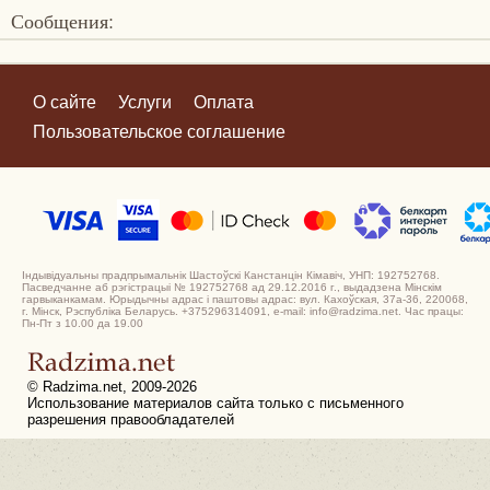
Сообщения:
О сайте
Услуги
Оплата
Пользовательское соглашение
Індывідуальны прадпрымальнік Шастоўскі Канстанцін Кімавіч, УНП: 192752768.
Пасведчанне аб рэгістрацыі № 192752768 ад 29.12.2016 г., выдадзена Мінскім
гарвыканкамам. Юрыдычны адрас і паштовы адрас: вул. Кахоўская, 37а-36, 220068,
г. Мінск, Рэспубліка Беларусь. +375296314091, e-mail: info@radzima.net. Час працы:
Пн-Пт з 10.00 да 19.00
© Radzima.net, 2009-2026
Использование материалов сайта только с письменного
разрешения правообладателей