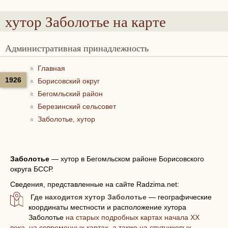
хутор Заболотье
на карте
Административная принадлежность
Главная
1926
Борисовский округ
Бегомльский район
Березинский сельсовет
Заболотье, хутор
Заболотье
—
хутор в Бегомльском районе Борисовского
округа БССР.
Сведения, представленные на сайте Radzima.net:
Где находится хутор Заболотье
— географические
координаты местности и расположение хутора
Заболотье
на старых подробных картах начала XX
века, на современных картах, а также на спутниковых