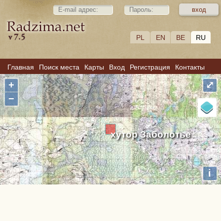
PL
EN
BE
RU
Главная
Поиск места
Карты
Вход
Регистрация
Контакты
+
⤢
−
хутор Заболотье
i