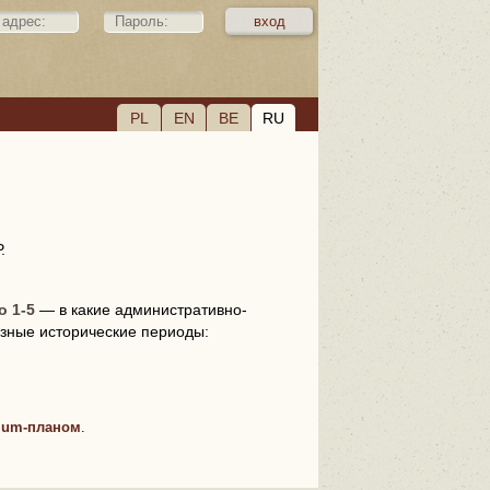
PL
EN
BE
RU
.
 1-5
— в какие административно-
зные исторические периоды:
ium-планом
.