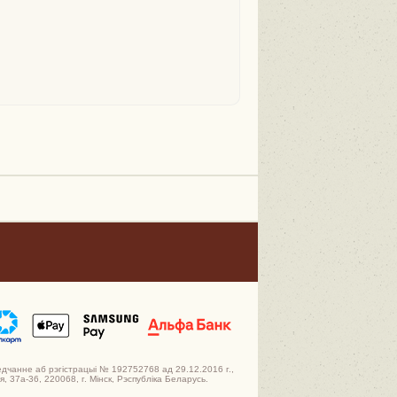
едчанне аб рэгістрацыі № 192752768 ад 29.12.2016 г.,
 37а-36, 220068, г. Мінск, Рэспубліка Беларусь.