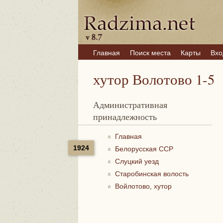
Главная
Поиск места
Карты
Вхо
хутор Волотово 1-5
Административная
принадлежность
Главная
1924
Белорусская ССР
Слуцкий уезд
Старобинская волость
Войлотово, хутор