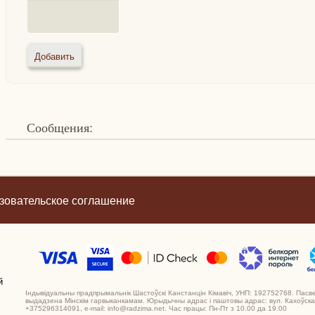
Сообщения:
зовательское соглашение
й
Індывідуальны прадпрымальнік Шастоўскі Канстанцін Кімавіч, УНП: 192752768. Пасв
выдадзена Мінскім гарвыканкамам. Юрыдычны адрас і паштовы адрас: вул. Кахоўская,
+375296314091, e-mail: info@radzima.net. Час працы: Пн-Пт з 10.00 да 19.00