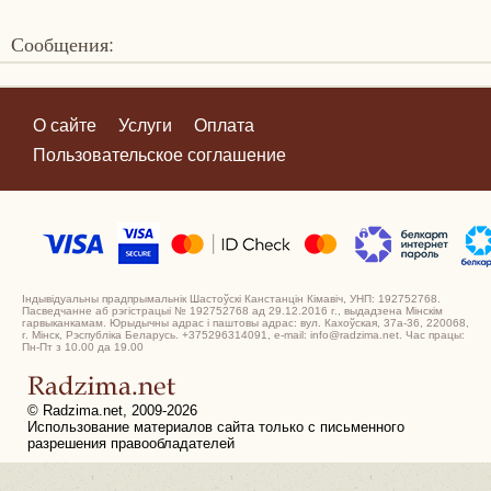
Сообщения:
О сайте
Услуги
Оплата
Пользовательское соглашение
Індывідуальны прадпрымальнік Шастоўскі Канстанцін Кімавіч, УНП: 192752768.
Пасведчанне аб рэгістрацыі № 192752768 ад 29.12.2016 г., выдадзена Мінскім
гарвыканкамам. Юрыдычны адрас і паштовы адрас: вул. Кахоўская, 37а-36, 220068,
г. Мінск, Рэспубліка Беларусь. +375296314091, e-mail: info@radzima.net. Час працы:
Пн-Пт з 10.00 да 19.00
© Radzima.net, 2009-2026
Использование материалов сайта только с письменного
разрешения правообладателей