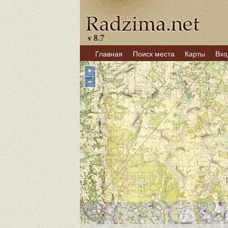
Главная
Поиск места
Карты
Вхо
+
−