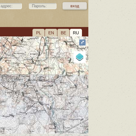
PL
EN
BE
RU
⤢