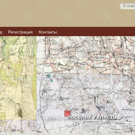
д
Регистрация
Контакты
посёлок Ухлясть