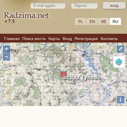
PL
EN
BE
RU
Главная
Поиск места
Карты
Вход
Регистрация
Контакты
+
⤢
−
осада Тулово
i