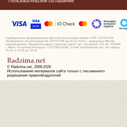
Пользовательское соглашение
Індывідуальны прадпрымальнік Шастоўскі Канстанцін Кімавіч, УНП: 192752768.
Пасведчанне аб рэгістрацыі № 192752768 ад 29.12.2016 г., выдадзена Мінскім
гарвыканкамам. Юрыдычны адрас і паштовы адрас: вул. Кахоўская, 37а-36, 220068,
г. Мінск, Рэспубліка Беларусь. +375296314091, e-mail: info@radzima.net. Час працы:
Пн-Пт з 10.00 да 19.00
© Radzima.net, 2009-2026
Использование материалов сайта только с письменного
разрешения правообладателей