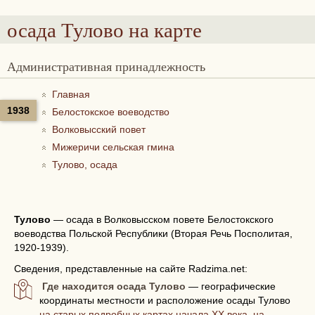
осада Тулово
на карте
Административная принадлежность
Главная
1938
Белостокское воеводство
Волковысский повет
Мижеричи сельская гмина
Тулово, осада
Тулово
—
осада в Волковысском повете Белостокского
воеводства Польской Республики (Вторая Речь Посполитая,
1920-1939).
Сведения, представленные на сайте Radzima.net:
Где находится осада Тулово
— географические
координаты местности и расположение осады Тулово
на старых подробных картах начала XX века, на