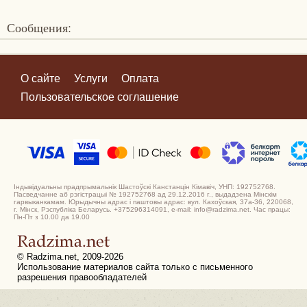
Сообщения:
О сайте
Услуги
Оплата
Пользовательское соглашение
Індывідуальны прадпрымальнік Шастоўскі Канстанцін Кімавіч, УНП: 192752768.
Пасведчанне аб рэгістрацыі № 192752768 ад 29.12.2016 г., выдадзена Мінскім
гарвыканкамам. Юрыдычны адрас і паштовы адрас: вул. Кахоўская, 37а-36, 220068,
г. Мінск, Рэспубліка Беларусь. +375296314091, e-mail: info@radzima.net. Час працы:
Пн-Пт з 10.00 да 19.00
© Radzima.net, 2009-2026
Использование материалов сайта только с письменного
разрешения правообладателей