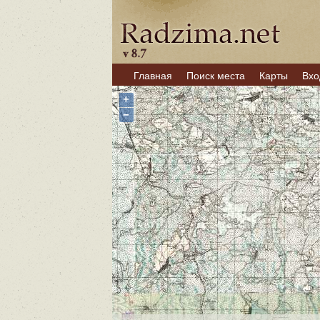
Главная
Поиск места
Карты
Вхо
+
−