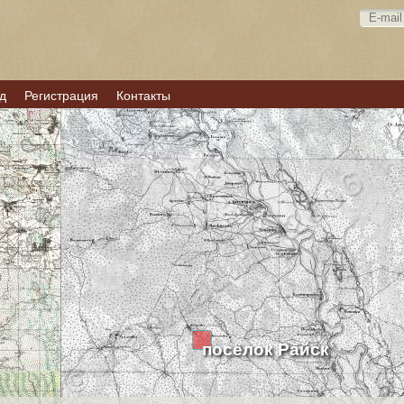
д
Регистрация
Контакты
посёлок Райск