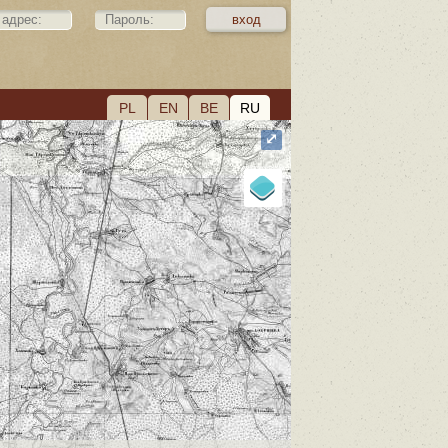
PL
EN
BE
RU
⤢