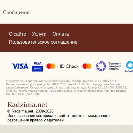
Сообщения:
О сайте
Услуги
Оплата
Пользовательское соглашение
Індывідуальны прадпрымальнік Шастоўскі Канстанцін Кімавіч, УНП: 192752768.
Пасведчанне аб рэгістрацыі № 192752768 ад 29.12.2016 г., выдадзена Мінскім
гарвыканкамам. Юрыдычны адрас і паштовы адрас: вул. Кахоўская, 37а-36, 220068,
г. Мінск, Рэспубліка Беларусь. +375296314091, e-mail: info@radzima.net. Час працы:
Пн-Пт з 10.00 да 19.00
© Radzima.net, 2009-2026
Использование материалов сайта только с письменного
разрешения правообладателей