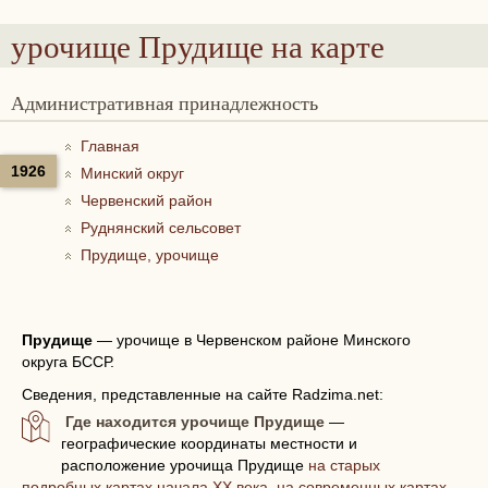
урочище Прудище
на карте
Административная принадлежность
Главная
1926
Минский округ
Червенский район
Руднянский сельсовет
Прудище, урочище
Прудище
—
урочище в Червенском районе Минского
округа БССР.
Сведения, представленные на сайте Radzima.net:
Где находится урочище Прудище
—
географические координаты местности и
расположение урочища Прудище
на старых
подробных картах начала XX века, на современных картах,