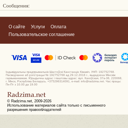
Сообщения:
О сайте
Услуги
Оплата
Пользовательское соглашение
Індывідуальны прадпрымальнік Шастоўскі Канстанцін Кімавіч, УНП: 192752768.
Пасведчанне аб рэгістрацыі № 192752768 ад 29.12.2016 г., выдадзена Мінскім
гарвыканкамам. Юрыдычны адрас і паштовы адрас: вул. Кахоўская, 37а-36, 220068,
г. Мінск, Рэспубліка Беларусь. +375296314091, e-mail: info@radzima.net. Час працы:
Пн-Пт з 10.00 да 19.00
© Radzima.net, 2009-2026
Использование материалов сайта только с письменного
разрешения правообладателей