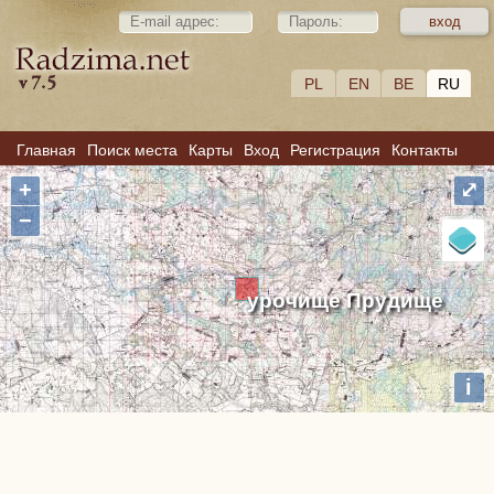
PL
EN
BE
RU
Главная
Поиск места
Карты
Вход
Регистрация
Контакты
+
⤢
−
урочище Прудище
i