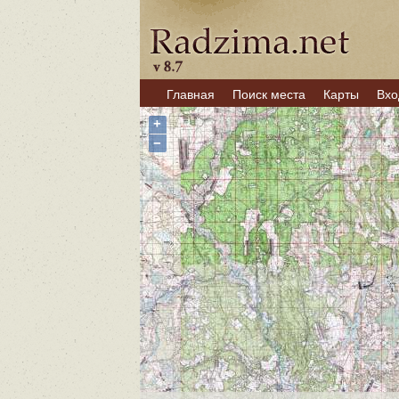
Главная
Поиск места
Карты
Вхо
+
−