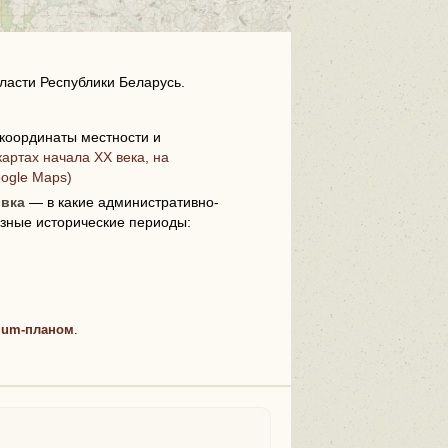
ласти Республики Беларусь.
координаты местности и
артах начала XX века, на
i
oogle Maps)
овка
— в какие административно-
зные исторические периоды:
ium-планом
.