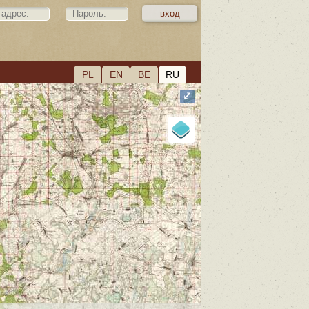
PL
EN
BE
RU
⤢