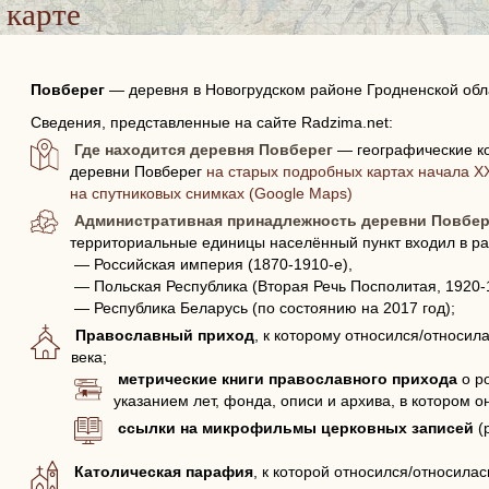
 карте
Повберег
—
деревня в Новогрудском районе Гродненской обл
Сведения, представленные на сайте Radzima.net:
Где находится деревня Повберег
— географические к
деревни Повберег
на старых подробных картах начала XX
на спутниковых снимках (Google Maps)
Административная принадлежность деревни Повбер
территориальные единицы населённый пункт входил в ра
— Российская империя (1870-1910-е),
— Польская Республика (Вторая Речь Посполитая, 1920-
— Республика Беларусь (по состоянию на 2017 год);
Православный приход
, к которому относился/относил
века;
метрические книги православного прихода
о р
указанием лет, фонда, описи и архива, в котором о
ссылки на микрофильмы церковных записей
(
Католическая парафия
, к которой относился/относила