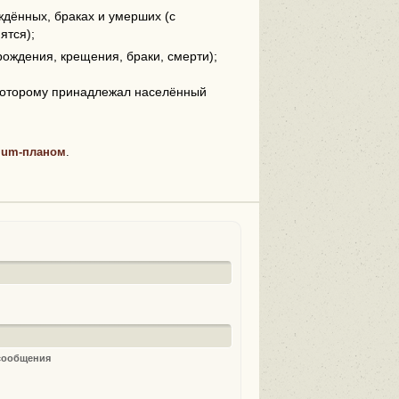
дённых, браках и умерших (с
ятся);
рождения, крещения, браки, смерти);
 которому принадлежал населённый
ium-планом
.
 сообщения