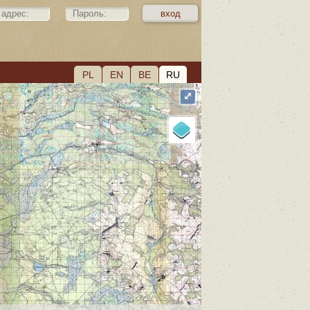
PL
EN
BE
RU
⤢