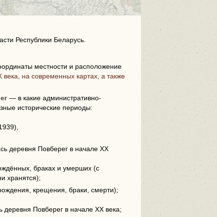
асти Республики Беларусь.
оординаты местности и расположение
 века, на современных картах, а также
i
ег
— в какие административно-
зные исторические периоды:
1939),
ась деревня Повберег в начале XX
ождённых, браках и умерших (с
ни хранятся);
рождения, крещения, браки, смерти);
сь деревня Повберег в начале XX века;