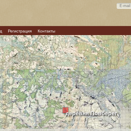
д
Регистрация
Контакты
деревня Повберег