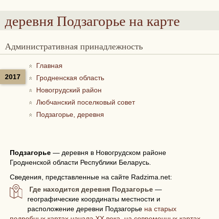
деревня Подзагорье
на карте
Административная принадлежность
Главная
2017
Гродненская область
Новогрудский район
Любчанский поселковый совет
Подзагорье, деревня
Подзагорье
—
деревня в Новогрудском районе
Гродненской области Республики Беларусь.
Сведения, представленные на сайте Radzima.net:
Где находится деревня Подзагорье
—
географические координаты местности и
расположение деревни Подзагорье
на старых
подробных картах начала XX века, на современных картах,