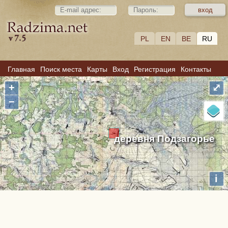
PL
EN
BE
RU
Главная
Поиск места
Карты
Вход
Регистрация
Контакты
+
⤢
−
деревня Подзагорье
i