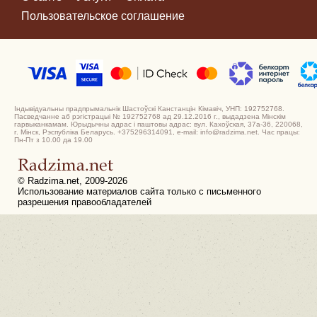
Пользовательское соглашение
Індывідуальны прадпрымальнік Шастоўскі Канстанцін Кімавіч, УНП: 192752768.
Пасведчанне аб рэгістрацыі № 192752768 ад 29.12.2016 г., выдадзена Мінскім
гарвыканкамам. Юрыдычны адрас і паштовы адрас: вул. Кахоўская, 37а-36, 220068,
г. Мінск, Рэспубліка Беларусь. +375296314091, e-mail: info@radzima.net. Час працы:
Пн-Пт з 10.00 да 19.00
© Radzima.net, 2009-2026
Использование материалов сайта только с письменного
разрешения правообладателей