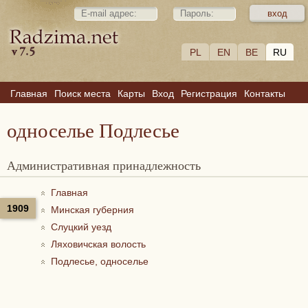
PL
EN
BE
RU
Главная
Поиск места
Карты
Вход
Регистрация
Контакты
односелье Подлесье
Административная принадлежность
Главная
1909
Минская губерния
Слуцкий уезд
Ляховичская волость
Подлесье, односелье