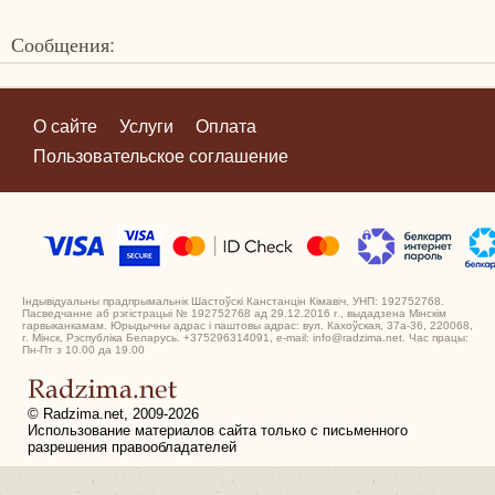
Сообщения:
О сайте
Услуги
Оплата
Пользовательское соглашение
Індывідуальны прадпрымальнік Шастоўскі Канстанцін Кімавіч, УНП: 192752768.
Пасведчанне аб рэгістрацыі № 192752768 ад 29.12.2016 г., выдадзена Мінскім
гарвыканкамам. Юрыдычны адрас і паштовы адрас: вул. Кахоўская, 37а-36, 220068,
г. Мінск, Рэспубліка Беларусь. +375296314091, e-mail: info@radzima.net. Час працы:
Пн-Пт з 10.00 да 19.00
© Radzima.net, 2009-2026
Использование материалов сайта только с письменного
разрешения правообладателей