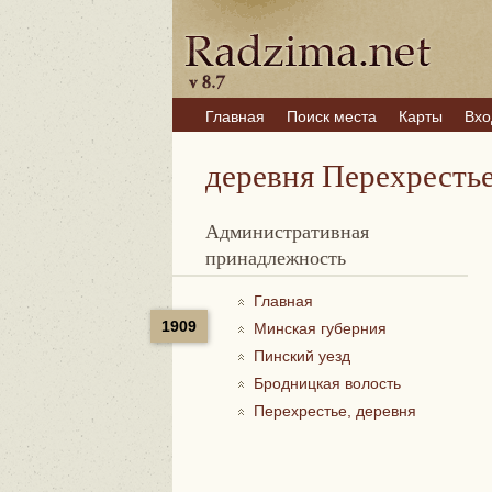
Главная
Поиск места
Карты
Вхо
деревня Перехресть
Административная
принадлежность
Главная
1909
Минская губерния
Пинский уезд
Бродницкая волость
Перехрестье, деревня