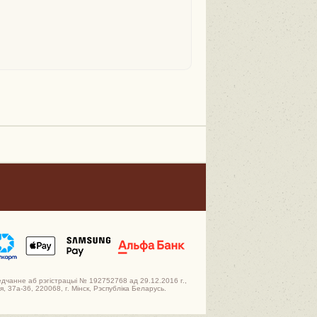
едчанне аб рэгістрацыі № 192752768 ад 29.12.2016 г.,
 37а-36, 220068, г. Мінск, Рэспубліка Беларусь.