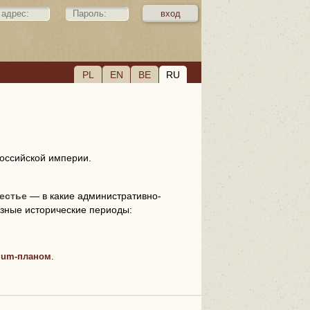
PL
EN
BE
RU
Российской империи.
естье
— в какие административно-
зные исторические периоды:
ium-планом
.