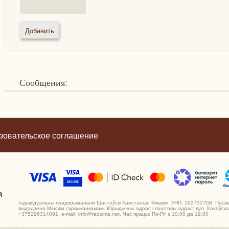
Сообщения:
зовательское соглашение
й
Індывідуальны прадпрымальнік Шастоўскі Канстанцін Кімавіч, УНП: 192752768. Пасв
выдадзена Мінскім гарвыканкамам. Юрыдычны адрас і паштовы адрас: вул. Кахоўская,
+375296314091, e-mail: info@radzima.net. Час працы: Пн-Пт з 10.00 да 19.00