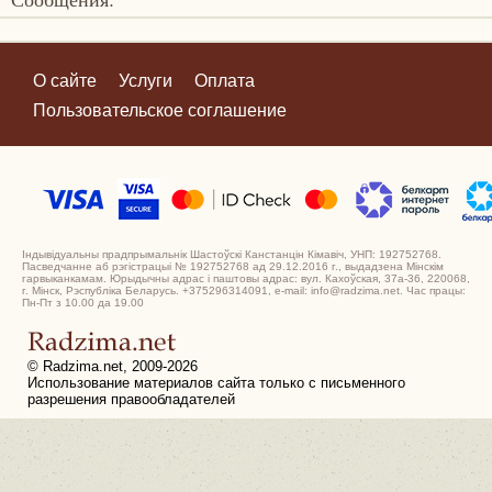
О сайте
Услуги
Оплата
Пользовательское соглашение
Індывідуальны прадпрымальнік Шастоўскі Канстанцін Кімавіч, УНП: 192752768.
Пасведчанне аб рэгістрацыі № 192752768 ад 29.12.2016 г., выдадзена Мінскім
гарвыканкамам. Юрыдычны адрас і паштовы адрас: вул. Кахоўская, 37а-36, 220068,
г. Мінск, Рэспубліка Беларусь. +375296314091, e-mail: info@radzima.net. Час працы:
Пн-Пт з 10.00 да 19.00
© Radzima.net, 2009-2026
Использование материалов сайта только с письменного
разрешения правообладателей