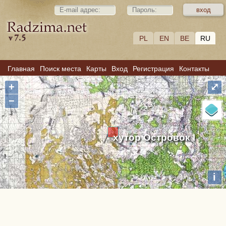
PL
EN
BE
RU
Главная
Поиск места
Карты
Вход
Регистрация
Контакты
+
⤢
−
хутор Островок I
i