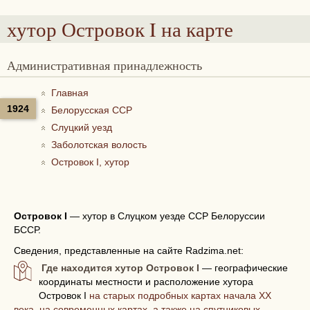
хутор Островок I
на карте
Административная принадлежность
Главная
1924
Белорусская ССР
Слуцкий уезд
Заболотская волость
Островок I, хутор
Островок I
—
хутор в Слуцком уезде ССР Белоруссии
БССР.
Сведения, представленные на сайте Radzima.net:
Где находится хутор Островок I
— географические
координаты местности и расположение хутора
Островок I
на старых подробных картах начала XX
века, на современных картах, а также на спутниковых