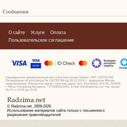
Сообщения:
О сайте
Услуги
Оплата
Пользовательское соглашение
Індывідуальны прадпрымальнік Шастоўскі Канстанцін Кімавіч, УНП: 192752768.
Пасведчанне аб рэгістрацыі № 192752768 ад 29.12.2016 г., выдадзена Мінскім
гарвыканкамам. Юрыдычны адрас і паштовы адрас: вул. Кахоўская, 37а-36, 220068,
г. Мінск, Рэспубліка Беларусь. +375296314091, e-mail: info@radzima.net. Час працы:
Пн-Пт з 10.00 да 19.00
© Radzima.net, 2009-2026
Использование материалов сайта только с письменного
разрешения правообладателей