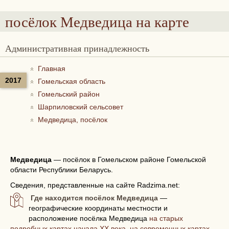
посёлок Медведица
на карте
Административная принадлежность
Главная
2017
Гомельская область
Гомельский район
Шарпиловский сельсовет
Медведица, посёлок
Медведица
—
посёлок в Гомельском районе Гомельской
области Республики Беларусь.
Сведения, представленные на сайте Radzima.net:
Где находится посёлок Медведица
—
географические координаты местности и
расположение посёлка Медведица
на старых
подробных картах начала XX века, на современных картах,