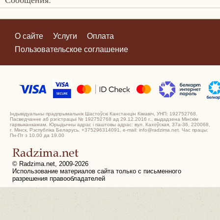
О сайте
Услуги
Оплата
Пользовательское соглашение
Індывідуальны прадпрымальнік Шастоўскі Канстанцін Кімавіч, УНП: 192752768.
Пасведчанне аб рэгістрацыі № 192752768 ад 29.12.2016 г., выдадзена Мінскім
гарвыканкамам. Юрыдычны адрас і паштовы адрас: вул. Кахоўская, 37а-36, 220068,
г. Мінск, Рэспубліка Беларусь. +375296314091, e-mail: info@radzima.net. Час працы:
Пн-Пт з 10.00 да 19.00
© Radzima.net, 2009-2026
Использование материалов сайта только с письменного
разрешения правообладателей