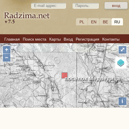
PL
EN
BE
RU
Главная
Поиск места
Карты
Вход
Регистрация
Контакты
+
⤢
−
посёлок Медведица
i