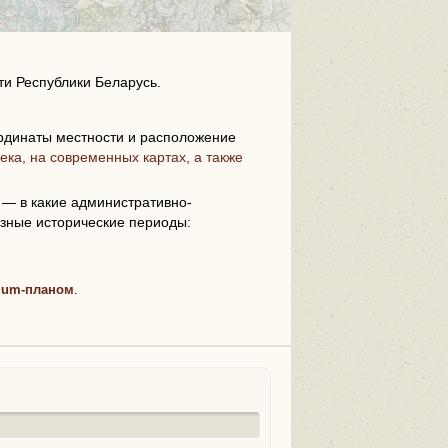
ти Республики Беларусь.
рдинаты местности и расположение
ека, на современных картах, а также
i
— в какие административно-
зные исторические периоды:
ium-планом
.