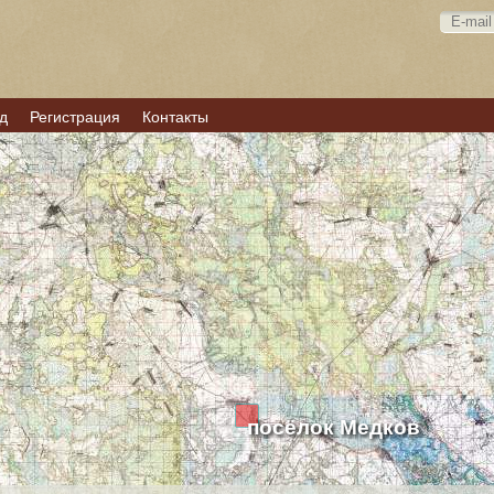
д
Регистрация
Контакты
посёлок Медков