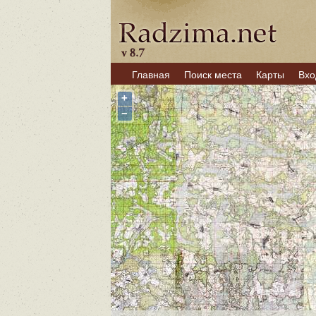
Главная
Поиск места
Карты
Вхо
+
−