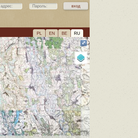
PL
EN
BE
RU
⤢