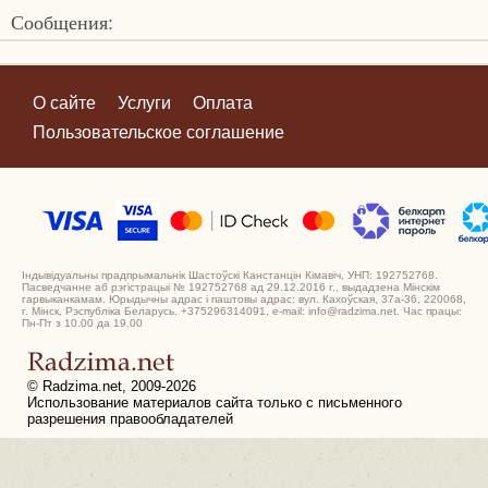
Сообщения:
О сайте
Услуги
Оплата
Пользовательское соглашение
Індывідуальны прадпрымальнік Шастоўскі Канстанцін Кімавіч, УНП: 192752768.
Пасведчанне аб рэгістрацыі № 192752768 ад 29.12.2016 г., выдадзена Мінскім
гарвыканкамам. Юрыдычны адрас і паштовы адрас: вул. Кахоўская, 37а-36, 220068,
г. Мінск, Рэспубліка Беларусь. +375296314091, e-mail: info@radzima.net. Час працы:
Пн-Пт з 10.00 да 19.00
© Radzima.net, 2009-2026
Использование материалов сайта только с письменного
разрешения правообладателей