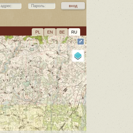
PL
EN
BE
RU
⤢