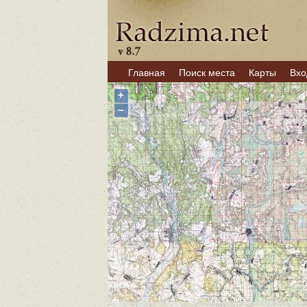
Главная
Поиск места
Карты
Вхо
+
−