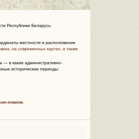
ти Республики Беларусь.
ординаты местности и расположение
века, на современных картах, а также
i
а
— в какие административно-
зные исторические периоды:
ium-планом
.