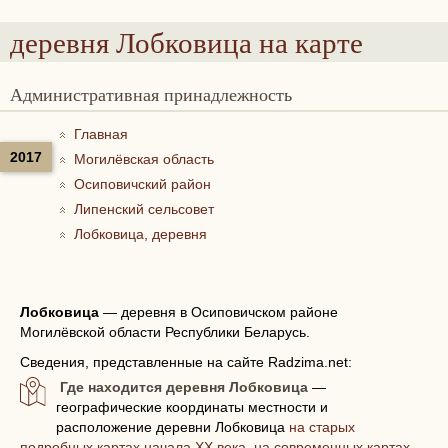
деревня Лобковица
на карте
Административная принадлежность
Главная
2017
Могилёвская область
Осиповичский район
Липенский сельсовет
Лобковица, деревня
Лобковица
—
деревня в Осиповичском районе
Могилёвской области Республики Беларусь.
Сведения, представленные на сайте Radzima.net:
Где находится деревня Лобковица
—
географические координаты местности и
расположение деревни Лобковица
на старых
подробных картах начала XX века, на современных картах,