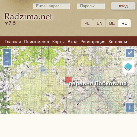
PL
EN
BE
RU
Главная
Поиск места
Карты
Вход
Регистрация
Контакты
+
⤢
−
деревня Лобковица
i