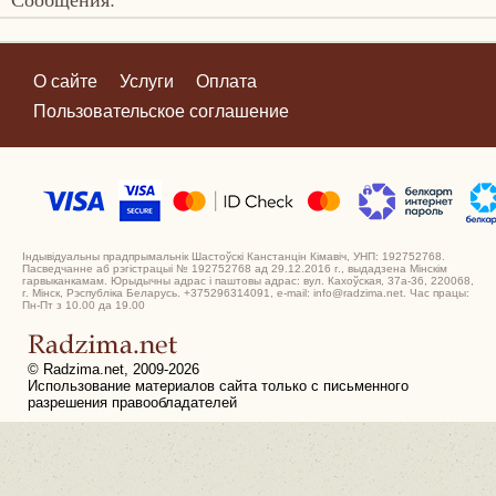
О сайте
Услуги
Оплата
Пользовательское соглашение
Індывідуальны прадпрымальнік Шастоўскі Канстанцін Кімавіч, УНП: 192752768.
Пасведчанне аб рэгістрацыі № 192752768 ад 29.12.2016 г., выдадзена Мінскім
гарвыканкамам. Юрыдычны адрас і паштовы адрас: вул. Кахоўская, 37а-36, 220068,
г. Мінск, Рэспубліка Беларусь. +375296314091, e-mail: info@radzima.net. Час працы:
Пн-Пт з 10.00 да 19.00
© Radzima.net, 2009-2026
Использование материалов сайта только с письменного
разрешения правообладателей