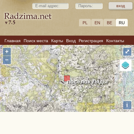
PL
EN
BE
RU
Главная
Поиск места
Карты
Вход
Регистрация
Контакты
+
⤢
−
посёлок Ляды
i