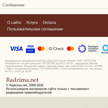
Сообщения:
О сайте
Услуги
Оплата
Пользовательское соглашение
Індывідуальны прадпрымальнік Шастоўскі Канстанцін Кімавіч, УНП: 192752768.
Пасведчанне аб рэгістрацыі № 192752768 ад 29.12.2016 г., выдадзена Мінскім
гарвыканкамам. Юрыдычны адрас і паштовы адрас: вул. Кахоўская, 37а-36, 220068,
г. Мінск, Рэспубліка Беларусь. +375296314091, e-mail: info@radzima.net. Час працы:
Пн-Пт з 10.00 да 19.00
© Radzima.net, 2009-2026
Использование материалов сайта только с письменного
разрешения правообладателей