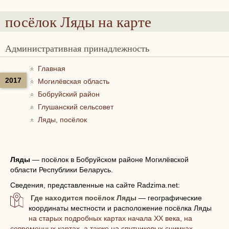
посёлок Ляды
на карте
Административная принадлежность
Главная
2017
Могилёвская область
Бобруйский район
Глушанский сельсовет
Ляды, посёлок
Ляды
—
посёлок в Бобруйском районе Могилёвской
области Республики Беларусь.
Сведения, представленные на сайте Radzima.net:
Где находится посёлок Ляды
— географические
координаты местности и расположение посёлка Ляды
на старых подробных картах начала XX века, на
современных картах, а также на спутниковых снимках