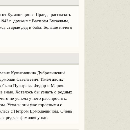
м от Кулаковщины. Правда рассказать
1942 г. дружил с Василем Бугаевым,
ись старые дед и баба. Больше ничего
еревне Кулаковщина Дубровинский
Ермолай Савельевич. Имел двоих
них были Пузыревы Федор и Мария.
е знаю. Хотелось бы узнать о родных
ичего не успела у него расспросить.
ком. Уехали они уже взрослыми с
милась с Петром Ермолаевичом. Очень
кая редкая фамилия у нас.