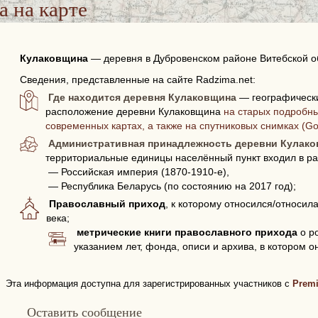
а
на карте
Кулаковщина
—
деревня в Дубровенском районе Витебской о
Сведения, представленные на сайте Radzima.net:
Где находится деревня Кулаковщина
— географически
расположение деревни Кулаковщина
на старых подробны
современных картах, а также на спутниковых снимках (G
Административная принадлежность деревни Кулак
территориальные единицы населённый пункт входил в ра
— Российская империя (1870-1910-е),
— Республика Беларусь (по состоянию на 2017 год);
Православный приход
, к которому относился/относил
века;
метрические книги православного прихода
о р
указанием лет, фонда, описи и архива, в котором о
Эта информация доступна для зарегистрированных участников с
Prem
Оставить сообщение