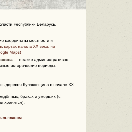
бласти Республики Беларусь.
е координаты местности и
х картах начала XX века, на
i
oogle Maps)
овщина
— в какие административно-
зные исторические периоды:
ась деревня Кулаковщина в начале XX
ождённых, браках и умерших (с
ни хранятся);
ium-планом
.