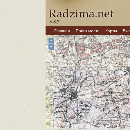
Главная
Поиск места
Карты
Вхо
+
−