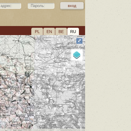
PL
EN
BE
RU
⤢