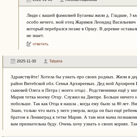
Люди с вашей фамилией Бугаевы жили д. Гладкие, 3 к
особо нечего, мой отец Жариков Леондид Васильевич 
который перебрался позже в Оршу. В деревне оставал
не знает.
ответить
2025-11-30
Tatyana
Здравствуйте! Хотела бы узнать про своих родных. Жили в д
район Витебской обл. Семья Архиреевых. Дед мой Архиреев 
сыновей Олега и Петра ( моего отца) . Родственники ещё у 
Мария тетка моему Отцу. Служил на Днепре. Больше ничего н
побольше. Так как Отца я нашла , когда ему было за 80 лет. Н
Знаю, только что мать у него умерла, когда он был ещё ребен
братом в Ленинград к тетке Марии. А там моя мама познако
вам признательна буду. Очень хочу узнать о своих корнях. Та