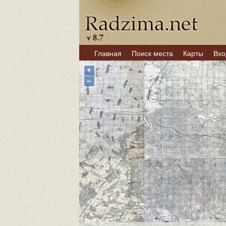
Главная
Поиск места
Карты
Вхо
+
−