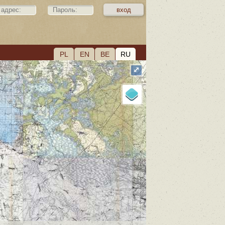
PL
EN
BE
RU
⤢