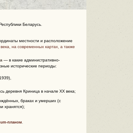
Республики Беларусь.
ординаты местности и расположение
века, на современных картах, а также
i
а
— в какие административно-
зные исторические периоды:
1939),
ась деревня Криница в начале XX века;
ождённых, браках и умерших (с
ни хранятся);
ium-планом
.