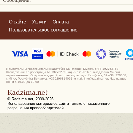
О сайте
Услуги
Оплата
Пользовательское соглашение
Індывідуальны прадпрымальнік Шастоўскі Канстанцін Кімавіч, УНП: 192752768.
Пасведчанне аб рэгістрацыі № 192752768 ад 29.12.2016 г., выдадзена Мінскім
гарвыканкамам. Юрыдычны адрас і паштовы адрас: вул. Кахоўская, 37а-36, 220068,
г. Мінск, Рэспубліка Беларусь. +375296314091, e-mail: info@radzima.net. Час працы:
Пн-Пт з 10.00 да 19.00
© Radzima.net, 2009-2026
Использование материалов сайта только с письменного
разрешения правообладателей