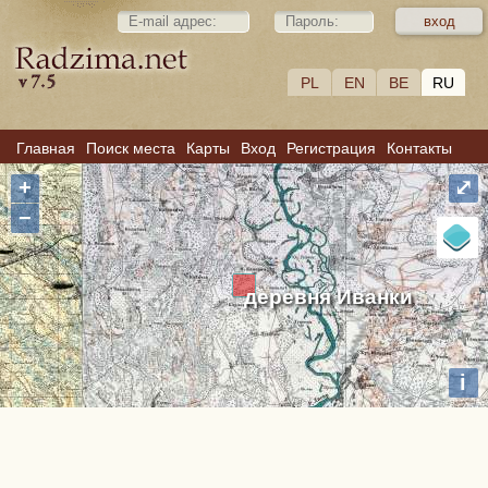
PL
EN
BE
RU
Главная
Поиск места
Карты
Вход
Регистрация
Контакты
+
⤢
−
деревня Иванки
i