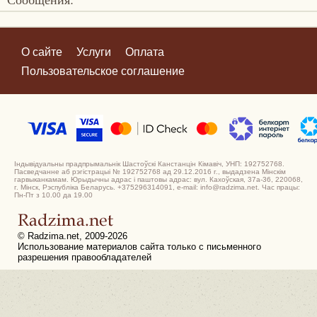
О сайте
Услуги
Оплата
Пользовательское соглашение
Індывідуальны прадпрымальнік Шастоўскі Канстанцін Кімавіч, УНП: 192752768.
Пасведчанне аб рэгістрацыі № 192752768 ад 29.12.2016 г., выдадзена Мінскім
гарвыканкамам. Юрыдычны адрас і паштовы адрас: вул. Кахоўская, 37а-36, 220068,
г. Мінск, Рэспубліка Беларусь. +375296314091, e-mail: info@radzima.net. Час працы:
Пн-Пт з 10.00 да 19.00
© Radzima.net, 2009-2026
Использование материалов сайта только с письменного
разрешения правообладателей