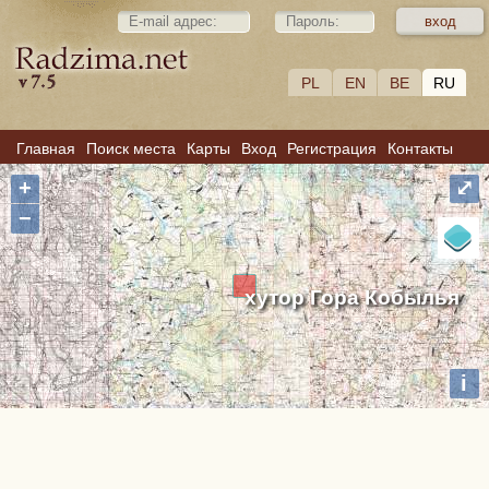
PL
EN
BE
RU
Главная
Поиск места
Карты
Вход
Регистрация
Контакты
+
⤢
−
хутор Гора Кобылья
i