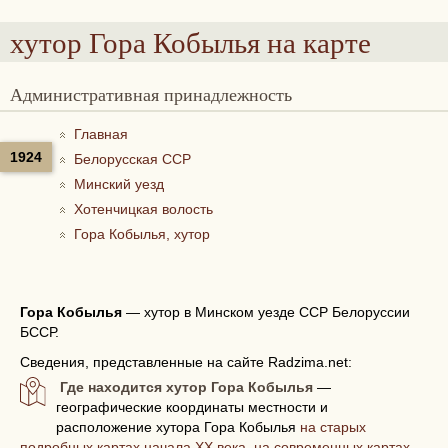
хутор Гора Кобылья
на карте
Административная принадлежность
Главная
1924
Белорусская ССР
Минский уезд
Хотенчицкая волость
Гора Кобылья, хутор
Гора Кобылья
—
хутор в Минском уезде ССР Белоруссии
БССР.
Сведения, представленные на сайте Radzima.net:
Где находится хутор Гора Кобылья
—
географические координаты местности и
расположение хутора Гора Кобылья
на старых
подробных картах начала XX века, на современных картах,