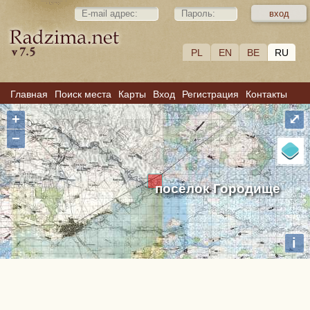
PL
EN
BE
RU
Главная
Поиск места
Карты
Вход
Регистрация
Контакты
+
⤢
−
посёлок Городище
i