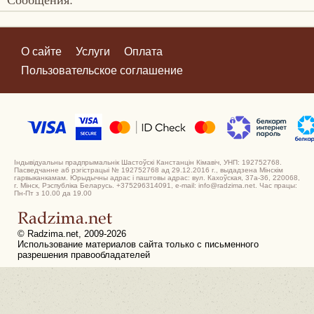
О сайте
Услуги
Оплата
Пользовательское соглашение
Індывідуальны прадпрымальнік Шастоўскі Канстанцін Кімавіч, УНП: 192752768.
Пасведчанне аб рэгістрацыі № 192752768 ад 29.12.2016 г., выдадзена Мінскім
гарвыканкамам. Юрыдычны адрас і паштовы адрас: вул. Кахоўская, 37а-36, 220068,
г. Мінск, Рэспубліка Беларусь. +375296314091, e-mail: info@radzima.net. Час працы:
Пн-Пт з 10.00 да 19.00
© Radzima.net, 2009-2026
Использование материалов сайта только с письменного
разрешения правообладателей