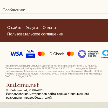
Сообщения:
О сайте
Услуги
Оплата
Пользовательское соглашение
Індывідуальны прадпрымальнік Шастоўскі Канстанцін Кімавіч, УНП: 192752768.
Пасведчанне аб рэгістрацыі № 192752768 ад 29.12.2016 г., выдадзена Мінскім
гарвыканкамам. Юрыдычны адрас і паштовы адрас: вул. Кахоўская, 37а-36, 220068,
г. Мінск, Рэспубліка Беларусь. +375296314091, e-mail: info@radzima.net. Час працы:
Пн-Пт з 10.00 да 19.00
© Radzima.net, 2009-2026
Использование материалов сайта только с письменного
разрешения правообладателей