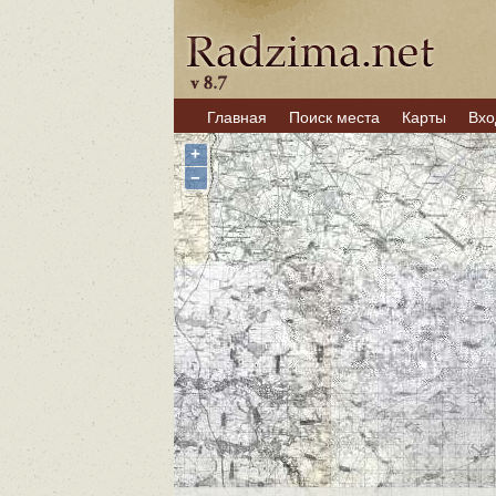
Главная
Поиск места
Карты
Вхо
+
−