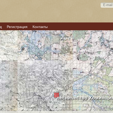
д
Регистрация
Контакты
лесничество Хоминщи