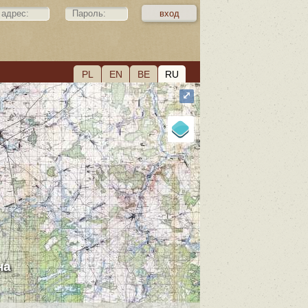
PL
EN
BE
RU
⤢
на