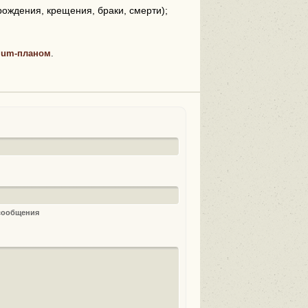
рождения, крещения, браки, смерти);
ium-планом
.
 сообщения