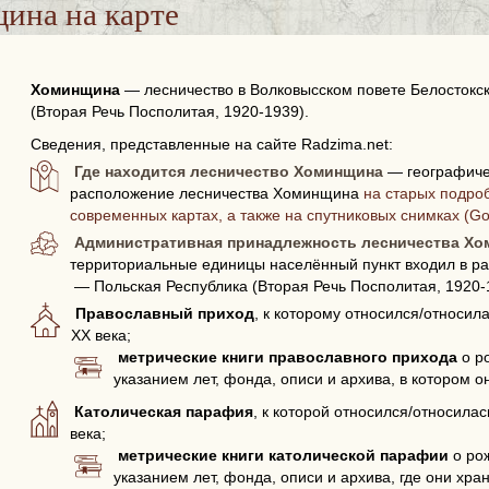
щина
на карте
Хоминщина
—
лесничество в Волковысском повете Белостокс
(Вторая Речь Посполитая, 1920-1939).
Сведения, представленные на сайте Radzima.net:
Где находится лесничество Хоминщина
— географиче
расположение лесничества Хоминщина
на старых подроб
современных картах, а также на спутниковых снимках (G
Административная принадлежность лесничества Х
территориальные единицы населённый пункт входил в ра
— Польская Республика (Вторая Речь Посполитая, 1920-
Православный приход
, к которому относился/относи
XX века;
метрические книги православного прихода
о р
указанием лет, фонда, описи и архива, в котором о
Католическая парафия
, к которой относился/относила
века;
метрические книги католической парафии
о рож
указанием лет, фонда, описи и архива, где они хран