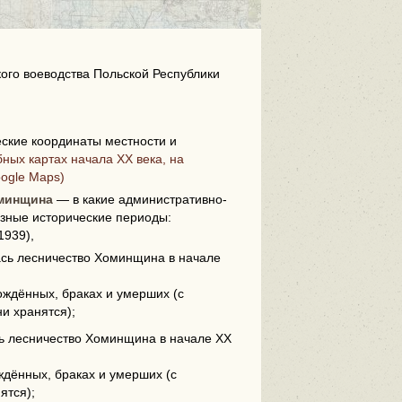
кого воеводства Польской Республики
ские координаты местности и
i
ных картах начала XX века, на
oogle Maps)
оминщина
— в какие административно-
зные исторические периоды:
1939),
лась лесничество Хоминщина в начале
ождённых, браках и умерших (с
ни хранятся);
сь лесничество Хоминщина в начале XX
дённых, браках и умерших (с
ятся);